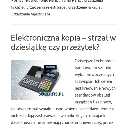
Posnet
,
Posnet Temo HS EJ
,
Temo HS EJ
,
urządzenia
fiskalne
,
urządzenia rejestrujące
,
urządzenie fiskalne
,
urządzenie rejestrujące
Elektroniczna kopia – strzał w
dziesiątkę czy przeżytek?
Dzisiejsze technologie
handlowe to szeroki
wybór nowoczesnych
rozwiązań. Ich celem
jest kreowanie nowych
standardów obsługi
urządzeń fiskalnych,
jak również maksymalne usprawnienie sprzedaży. Jedne z
nich znajdują zastosowanie w konkretnych rodzajach
działalności, inne znów mają charakter uniwersalny, przez