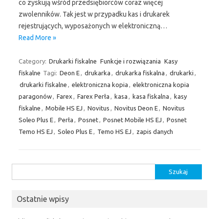
co zyskują wśród przedsiębiorców coraz więcej
zwolenników. Tak jest w przypadku kas i drukarek
rejestrujących, wyposażonych w elektroniczną…
Read More »
Category:
Drukarki fiskalne
Funkcje i rozwiązania
Kasy
fiskalne
Tagi:
Deon E
,
drukarka
,
drukarka fiskalna
,
drukarki
,
drukarki fiskalne
,
elektroniczna kopia
,
elektroniczna kopia
paragonów
,
Farex
,
Farex Perła
,
kasa
,
kasa fiskalna
,
kasy
fiskalne
,
Mobile HS EJ
,
Novitus
,
Novitus Deon E
,
Novitus
Soleo Plus E
,
Perła
,
Posnet
,
Posnet Mobile HS EJ
,
Posnet
Temo HS EJ
,
Soleo Plus E
,
Temo HS EJ
,
zapis danych
Szukaj:
Ostatnie wpisy