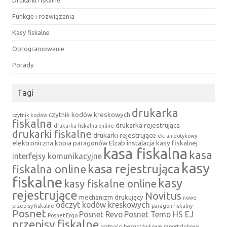
Drukarki fiskalne
Funkcje i rozwiązania
Kasy fiskalne
Oprogramowanie
Porady
Tagi
drukarka
czytnik kodów kreskowych
czytnik kodów
fiskalna
drukarka rejestrująca
drukarka fiskalna online
drukarki fiskalne
drukarki rejestrujące
ekran dotykowy
elektroniczna kopia paragonów
Elzab
instalacja kasy fiskalnej
kasa fiskalna
kasa
interfejsy komunikacyjne
kasy
kasa rejestrująca
fiskalna online
fiskalne
kasy
kasy fiskalne online
rejestrujące
Novitus
mechanizm drukujący
nowe
odczyt kodów kreskowych
przepisy fiskalne
paragon fiskalny
Posnet
Posnet Revo
Posnet Temo HS EJ
Posnet Ergo
przepisy fiskalne
płatności bezgotówkowe
raport dobowy