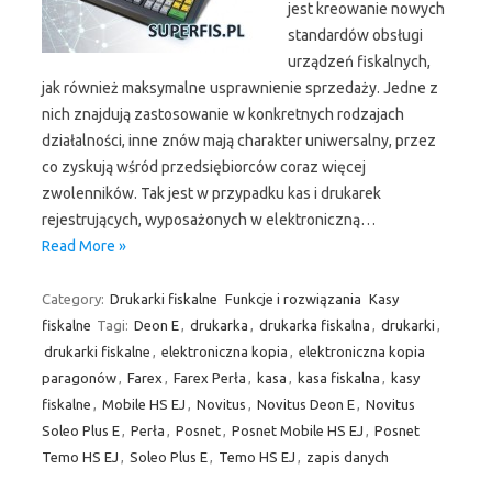
jest kreowanie nowych
standardów obsługi
urządzeń fiskalnych,
jak również maksymalne usprawnienie sprzedaży. Jedne z
nich znajdują zastosowanie w konkretnych rodzajach
działalności, inne znów mają charakter uniwersalny, przez
co zyskują wśród przedsiębiorców coraz więcej
zwolenników. Tak jest w przypadku kas i drukarek
rejestrujących, wyposażonych w elektroniczną…
Read More »
Category:
Drukarki fiskalne
Funkcje i rozwiązania
Kasy
fiskalne
Tagi:
Deon E
,
drukarka
,
drukarka fiskalna
,
drukarki
,
drukarki fiskalne
,
elektroniczna kopia
,
elektroniczna kopia
paragonów
,
Farex
,
Farex Perła
,
kasa
,
kasa fiskalna
,
kasy
fiskalne
,
Mobile HS EJ
,
Novitus
,
Novitus Deon E
,
Novitus
Soleo Plus E
,
Perła
,
Posnet
,
Posnet Mobile HS EJ
,
Posnet
Temo HS EJ
,
Soleo Plus E
,
Temo HS EJ
,
zapis danych