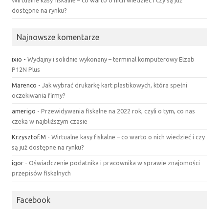
Wirtualne kasy fiskalne – co warto o nich wiedzieć i czy są już
dostępne na rynku?
Najnowsze komentarze
ixio
-
Wydajny i solidnie wykonany – terminal komputerowy Elzab
P12N Plus
Marenco
-
Jak wybrać drukarkę kart plastikowych, która spełni
oczekiwania firmy?
amerigo
-
Przewidywania fiskalne na 2022 rok, czyli o tym, co nas
czeka w najbliższym czasie
Krzysztof.M
-
Wirtualne kasy fiskalne – co warto o nich wiedzieć i czy
są już dostępne na rynku?
igor
-
Oświadczenie podatnika i pracownika w sprawie znajomości
przepisów fiskalnych
Facebook