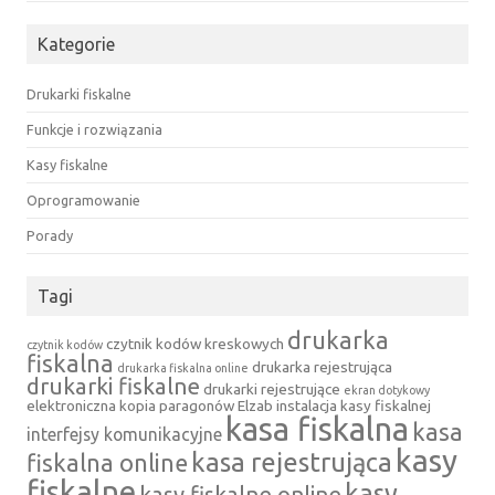
Kategorie
Drukarki fiskalne
Funkcje i rozwiązania
Kasy fiskalne
Oprogramowanie
Porady
Tagi
drukarka
czytnik kodów kreskowych
czytnik kodów
fiskalna
drukarka rejestrująca
drukarka fiskalna online
drukarki fiskalne
drukarki rejestrujące
ekran dotykowy
elektroniczna kopia paragonów
Elzab
instalacja kasy fiskalnej
kasa fiskalna
kasa
interfejsy komunikacyjne
kasy
kasa rejestrująca
fiskalna online
fiskalne
kasy
kasy fiskalne online