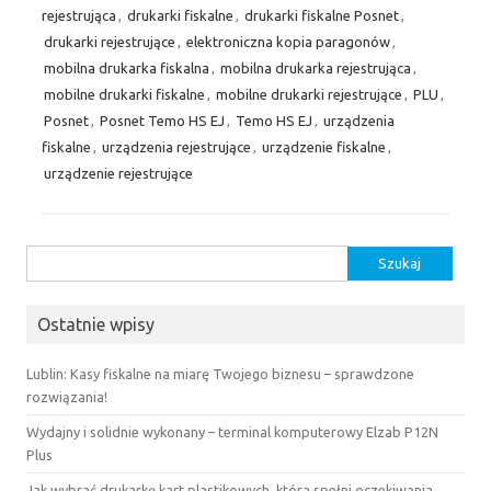
rejestrująca
,
drukarki fiskalne
,
drukarki fiskalne Posnet
,
drukarki rejestrujące
,
elektroniczna kopia paragonów
,
mobilna drukarka fiskalna
,
mobilna drukarka rejestrująca
,
mobilne drukarki fiskalne
,
mobilne drukarki rejestrujące
,
PLU
,
Posnet
,
Posnet Temo HS EJ
,
Temo HS EJ
,
urządzenia
fiskalne
,
urządzenia rejestrujące
,
urządzenie fiskalne
,
urządzenie rejestrujące
Szukaj:
Ostatnie wpisy
Lublin: Kasy fiskalne na miarę Twojego biznesu – sprawdzone
rozwiązania!
Wydajny i solidnie wykonany – terminal komputerowy Elzab P12N
Plus
Jak wybrać drukarkę kart plastikowych, która spełni oczekiwania