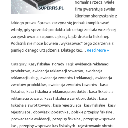
normalna rzecz. Wiele
firm gwarantuje swoim
klientom skorzystanie z
takiego prawa. Sprawa zaczyna się jednak komplikować
wtedy, gdy sprzedaż produktu lub usługi została wcześniej
zarejestrowana za pomocą kasy bądź drukarki fiskalnej.
Podatnik nie może bowiem „wykasować” tego zdarzenia z
pamięci danego urządzenia. Dlatego też…
Read More »
Category:
Kasy fiskalne
Porady
Tagi:
ewidencja reklamacji
produktów
,
ewidencja reklamacji towarów
,
ewidencja
reklamacji usług
,
ewidencja zwrotów i reklamacji
,
ewidencja
zwrotów produktów
,
ewidencja zwrotów towarów
,
kasa
fiskalna
,
kasa fiskalna a reklamacja produktu
,
kasa fiskalna a
reklamacja towaru
,
kasa fiskalna a zwrot produktu
,
kasa
fiskalna a zwrot towaru
,
kasa rejestrująca
,
kasy fiskalne
,
kasy
rejestrujące
,
obowiązki podatnika
,
polskie przepisy fiskalne
,
prowadzenie ewidencji
,
przepisy fiskalne
,
przepisy w sprawie
kas
,
przepisy w sprawie kas fiskalnych
,
rejestrowanie obrotu