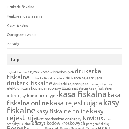
Drukarki fiskalne
Funkcje i rozwiązania
Kasy fiskalne
Oprogramowanie
Porady
Tagi
drukarka
czytnik kodów kreskowych
czytnik kodów
fiskalna
drukarka rejestrująca
drukarka fiskalna online
drukarki fiskalne
drukarki rejestrujące
ekran dotykowy
elektroniczna kopia paragonów
Elzab
instalacja kasy fiskalnej
kasa fiskalna
kasa
interfejsy komunikacyjne
kasy
kasa rejestrująca
fiskalna online
fiskalne
kasy
kasy fiskalne online
rejestrujące
Novitus
mechanizm drukujący
nowe
odczyt kodów kreskowych
przepisy fiskalne
paragon fiskalny
Posnet
Posnet Revo
Posnet Temo HS EJ