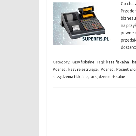
Co char
Przede 
biznesu
na przyk
pewne m
przedsi
dostarc
Category:
Kasy fiskalne
Tagi:
kasa fiskalna
,
ka
Posnet
,
kasy rejestrujące
,
Posnet
,
Posnet Er
urządzenia fiskalne
,
urządzenie fiskalne