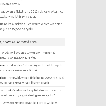
ekiwania firmy?
widywania fiskalne na 2022 rok, czyli o tym, co
 czeka w najbliższym czasie
ualne kasy fiskalne – co warto o nich wiedzieć i
są już dostępne na rynku?
ajnowsze komentarze
-
Wydajny i solidnie wykonany – terminal
puterowy Elzab P12N Plus
enco
-
Jak wybrać drukarkę kart plastikowych,
a spełni oczekiwania firmy?
rigo
-
Przewidywania fiskalne na 2022 rok, czyli
m, co nas czeka w najbliższym czasie
ysztof.M
-
Wirtualne kasy fiskalne – co warto o
 wiedzieć i czy są już dostępne na rynku?
r
-
Oświadczenie podatnika i pracownika w