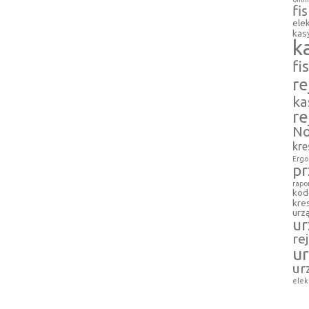
fi
ele
kasy
k
fi
re
ka
re
No
kr
Ergo
pr
rapo
kod
kre
urz
ur
re
ur
ur
elek