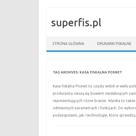
superfis.pl
Skip to content
STRONA GŁÓWNA
DRUKARKI FISKALNE
TAG ARCHIVES:
KASA FISKALNA POSNET
Kasa fiskalna Posnet to częsty widok w wielu po
producenta cieszą się bowiem niesłabnącym zai
reprezentujących różne branże. Wynika to także 
odmiennych parametrach i funkcjach. Do wyboru
podzespołami, jak i technologie, które sprawdz