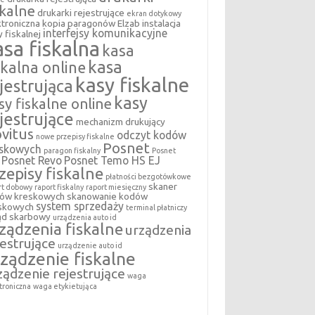
skalne
drukarki rejestrujące
ekran dotykowy
ktroniczna kopia paragonów
Elzab
instalacja
interfejsy komunikacyjne
 fiskalnej
asa fiskalna
kasa
kasa
skalna online
kasy fiskalne
jestrująca
kasy
sy fiskalne online
jestrujące
mechanizm drukujący
vitus
odczyt kodów
nowe przepisy fiskalne
Posnet
eskowych
paragon fiskalny
Posnet
Posnet Revo
Posnet Temo HS EJ
zepisy fiskalne
płatności bezgotówkowe
skaner
rt dobowy
raport fiskalny
raport miesięczny
ów kreskowych
skanowanie kodów
system sprzedaży
skowych
terminal płatniczy
ąd skarbowy
urządzenia auto id
ządzenia fiskalne
urządzenia
jestrujące
urządzenie auto id
ządzenie fiskalne
ządzenie rejestrujące
waga
troniczna
waga etykietująca