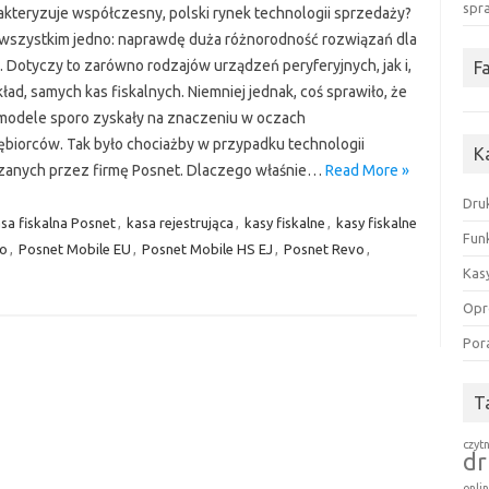
spr
akteryzuje współczesny, polski rynek technologii sprzedaży?
wszystkim jedno: naprawdę duża różnorodność rozwiązań dla
. Dotyczy to zarówno rodzajów urządzeń peryferyjnych, jak i,
F
ład, samych kas fiskalnych. Niemniej jednak, coś sprawiło, że
odele sporo zyskały na znaczeniu w oczach
ębiorców. Tak było chociażby w przypadku technologii
K
zanych przez firmę Posnet. Dlaczego właśnie…
Read More »
Druk
sa fiskalna Posnet
,
kasa rejestrująca
,
kasy fiskalne
,
kasy fiskalne
Funk
go
,
Posnet Mobile EU
,
Posnet Mobile HS EJ
,
Posnet Revo
,
Kasy
Opr
Por
T
czyt
dr
onli