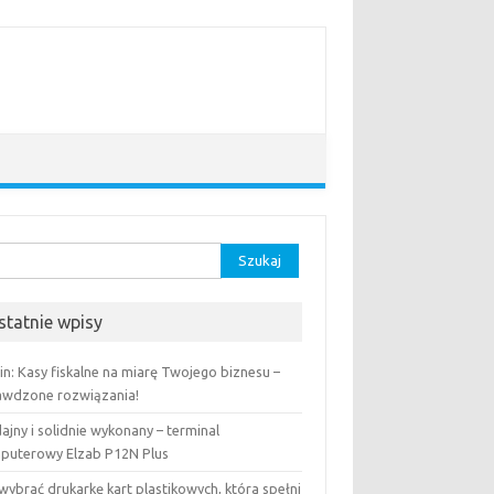
aj:
statnie wpisy
in: Kasy fiskalne na miarę Twojego biznesu –
awdzone rozwiązania!
jny i solidnie wykonany – terminal
puterowy Elzab P12N Plus
wybrać drukarkę kart plastikowych, która spełni