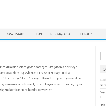
KASY FISKALNE
FUNKCJE I ROZWIĄZANIA
PORADY
Szuk
lskich działalnościach gospodarczych. Urządzenia polskiego
O
nteresowaniem i są wybierane przez przedsiębiorców
z faktu, że wśród kas fiskalnych Posnet znajdziemy modele o
Lubl
 są zarówno urządzenia typowo stacjonarne, z mocniejszymi
spr
ą się znakomicie np. w handlu obwoźnym.
Wyda
kom
Jak 