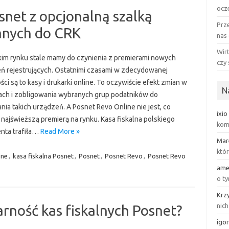
ocz
snet z opcjonalną szalką
Prze
danych do CRK
nas
Wirt
kim rynku stale mamy do czynienia z premierami nowych
czy 
ń rejestrujących. Ostatnimi czasami w zdecydowanej
ci są to kasy i drukarki online. To oczywiście efekt zmian w
N
ach i zobligowania wybranych grup podatników do
nia takich urządzeń. A Posnet Revo Online nie jest, co
ixio
 najświeższą premierą na rynku. Kasa fiskalna polskiego
kom
nta trafiła…
Read More »
Mar
któr
ine
,
kasa fiskalna Posnet
,
Posnet
,
Posnet Revo
,
Posnet Revo
ame
o ty
Krz
nich
arność kas fiskalnych Posnet?
igo