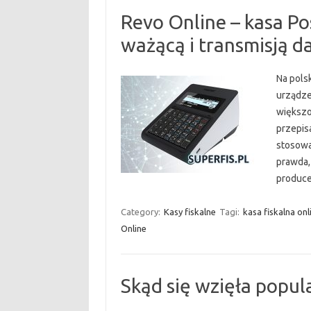
Revo Online – kasa Po
ważącą i transmisją 
Na pols
urządze
większoś
przepis
stosowa
prawda,
produce
Category:
Kasy fiskalne
Tagi:
kasa fiskalna onl
Online
Skąd się wzięła popul