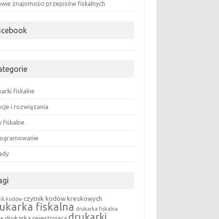
awie znajomości przepisów fiskalnych
acebook
ategorie
arki fiskalne
cje i rozwiązania
 fiskalne
ogramowanie
ady
agi
czytnik kodów kreskowych
nik kodów
ukarka fiskalna
drukarka fiskalna
drukarki
drukarka rejestrująca
ne