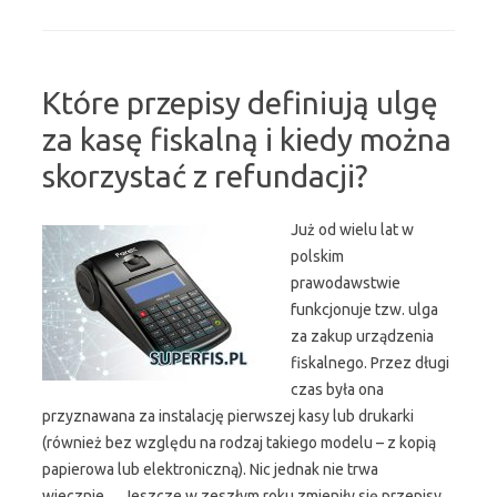
Które przepisy definiują ulgę
za kasę fiskalną i kiedy można
skorzystać z refundacji?
Już od wielu lat w
polskim
prawodawstwie
funkcjonuje tzw. ulga
za zakup urządzenia
fiskalnego. Przez długi
czas była ona
przyznawana za instalację pierwszej kasy lub drukarki
(również bez względu na rodzaj takiego modelu – z kopią
papierowa lub elektroniczną). Nic jednak nie trwa
wiecznie… Jeszcze w zeszłym roku zmieniły się przepisy