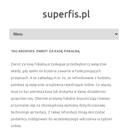
superfis.pl
Skip to content
TAG ARCHIVES:
ZWROT ZA KASĘ FISKALNĄ
Zwrot za kasę fiskalną przysługuje przedsiębiorcy wyłącznie
wtedy, gdy spełni on kryteria zawarte w funkcjonujących
przepisach. A te zakładają m.in. to, że refundowane z budżetu
państwa są wyłącznie urządzenia rejestrujące online. Co więcej,
musi to być pierwsza kasa lub drukarka w danej działalności
gospodarczej. Obecnie przepisy fiskalne dopuszczają również
przyznanie ulgi za obowiązkową wymianę dotychczasowej
technologii sprzedaży. Z takiej refundacji mogą skorzystać
podatnicy zobligowani do wcześniejszego wdrożenia urządzeń
online.