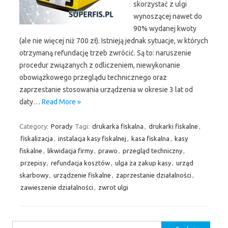
skorzystać z ulgi
wynoszącej nawet do
90% wydanej kwoty
(ale nie więcej niż 700 zł). Istnieją jednak sytuacje, w których
otrzymaną refundację trzeb zwrócić. Są to: naruszenie
procedur związanych z odliczeniem, niewykonanie
obowiązkowego przeglądu technicznego oraz
zaprzestanie stosowania urządzenia w okresie 3 lat od
daty…
Read More »
Category:
Porady
Tagi:
drukarka fiskalna
,
drukarki fiskalne
,
fiskalizacja
,
instalacja kasy fiskalnej
,
kasa fiskalna
,
kasy
fiskalne
,
likwidacja firmy
,
prawo
,
przegląd techniczny
,
przepisy
,
refundacja kosztów
,
ulga za zakup kasy
,
urząd
skarbowy
,
urządzenie fiskalne
,
zaprzestanie działalności
,
zawieszenie działalności
,
zwrot ulgi
Szukaj: