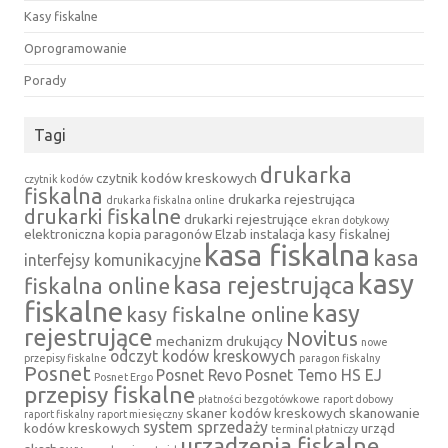
Kasy fiskalne
Oprogramowanie
Porady
Tagi
drukarka
czytnik kodów kreskowych
czytnik kodów
fiskalna
drukarka rejestrująca
drukarka fiskalna online
drukarki fiskalne
drukarki rejestrujące
ekran dotykowy
elektroniczna kopia paragonów
Elzab
instalacja kasy fiskalnej
kasa fiskalna
kasa
interfejsy komunikacyjne
kasy
kasa rejestrująca
fiskalna online
fiskalne
kasy
kasy fiskalne online
rejestrujące
Novitus
mechanizm drukujący
nowe
odczyt kodów kreskowych
przepisy fiskalne
paragon fiskalny
Posnet
Posnet Revo
Posnet Temo HS EJ
Posnet Ergo
przepisy fiskalne
płatności bezgotówkowe
raport dobowy
skaner kodów kreskowych
skanowanie
raport fiskalny
raport miesięczny
system sprzedaży
kodów kreskowych
urząd
terminal płatniczy
urządzenia fiskalne