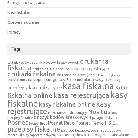
Funkcje i rozwiązania
Kasy fiskalne
Oprogramowanie
Porady
Tagi
drukarka
czytnik kodów kreskowych
czytnik kodów
fiskalna
drukarka rejestrująca
drukarka fiskalna online
drukarki fiskalne
drukarki rejestrujące
ekran dotykowy
elektroniczna kopia paragonów
Elzab
instalacja kasy fiskalnej
kasa fiskalna
kasa
interfejsy komunikacyjne
kasy
kasa rejestrująca
fiskalna online
fiskalne
kasy
kasy fiskalne online
rejestrujące
Novitus
mechanizm drukujący
nowe
odczyt kodów kreskowych
przepisy fiskalne
paragon fiskalny
Posnet
Posnet Revo
Posnet Temo HS EJ
Posnet Ergo
przepisy fiskalne
płatności bezgotówkowe
raport dobowy
skaner kodów kreskowych
skanowanie
raport fiskalny
raport miesięczny